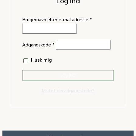
Log ind
Brugernavn eller e-mailadresse
*
Adgangskode
*
Husk mig
LOG IND
Mistet din adgangskode?