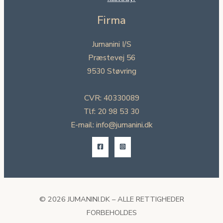
Firma
Jumanini I/S
Præstevej 56
9530 Støvring
CVR: 40330089
Tlf: 20 98 53 30
E-mail: info@jumanini.dk
© 2026 JUMANINI.DK – ALLE RETTIGHEDER
FORBEHOLDES