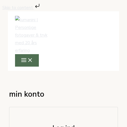
Gå
Påkrævet
Påkrævet
Skip to content
til
indholdet
min konto