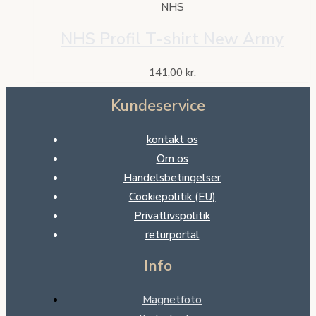
NHS
NHS Profil T-shirt New Army
141,00
kr.
Kundeservice
kontakt os
Om os
Handelsbetingelser
Cookiepolitik (EU)
Privatlivspolitik
returportal
Info
Magnetfoto