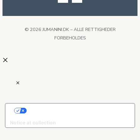
© 2026 JUMANINI.DK – ALLE RETTIGHEDER
FORBEHOLDES
DINE VALG VEDRØRENDE BESKYTTELSE
AF PERSONOPLYSNINGER
Notice at collection