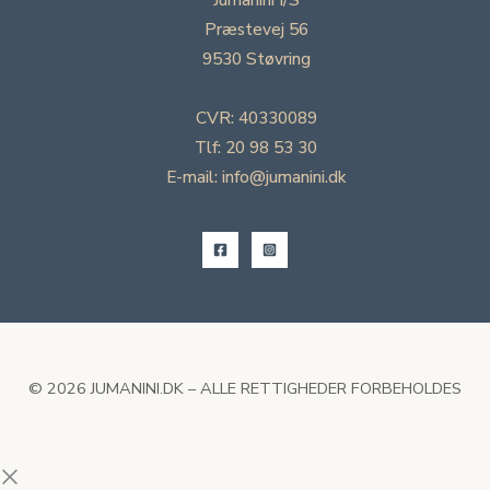
Præstevej 56
9530 Støvring
CVR: 40330089
Tlf: 20 98 53 30
E-mail: info@jumanini.dk
© 2026 JUMANINI.DK – ALLE RETTIGHEDER FORBEHOLDES