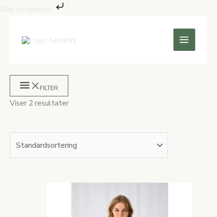
Gå
Skip to content
til
indholdet
FILTER
Viser 2 resultater