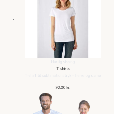
Hurtig visning
T-shirts
T‑shirt til sublimationstryk – herre og dame
92,00
kr.