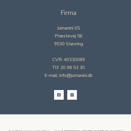
Firma
Jumanini I/S
Præstevej 56
9530 Støvring
CVR: 40330089
Tlf: 20 98 53 30
E-mail: info@jumanini.dk