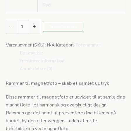
Ryd
-
+
TILFØJ TIL KURV
Varenummer (SKU):
N/A
Kategori:
Fotorammer
Beskrivelse
Yderligere information
Anmeldelser (0)
Rammer til magnetfoto – skab et samlet udtryk
Disse
rammer til magnetfoto
er udviklet til at samle dine
magnetfoto i ét harmonisk og overskueligt design.
Rammen gør det nemt at præsentere dine billeder på
bordet, hylden eller væggen – uden at miste
fleksibiliteten ved magnetfoto.