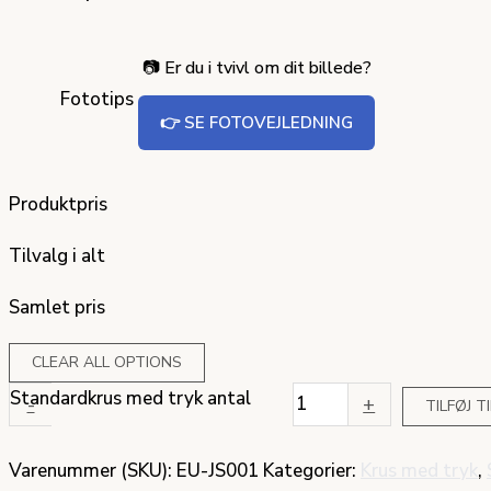
📷 Er du i tvivl om dit billede?
Fototips
👉 SE FOTOVEJLEDNING
Produktpris
Tilvalg i alt
Samlet pris
CLEAR ALL OPTIONS
Standardkrus med tryk antal
-
+
TILFØJ T
Varenummer (SKU):
EU-JS001
Kategorier:
Krus med tryk
,