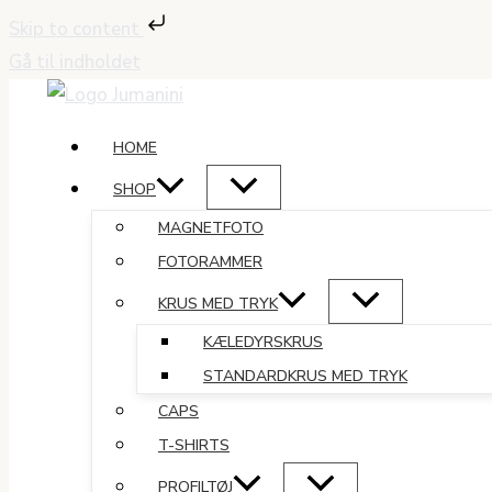
Skip to content
Gå til indholdet
HOME
SHOP
MAGNETFOTO
FOTORAMMER
KRUS MED TRYK
KÆLEDYRSKRUS
STANDARDKRUS MED TRYK
CAPS
T-SHIRTS
PROFILTØJ