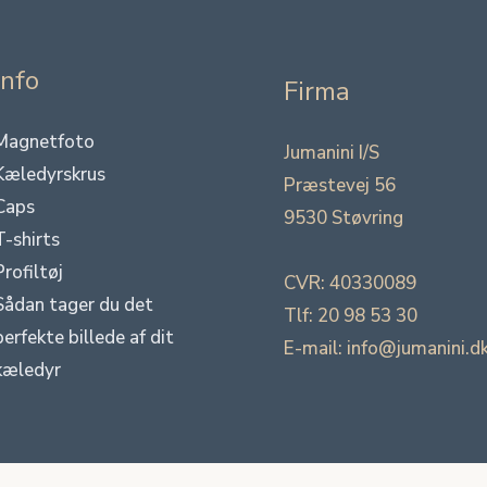
Info
Firma
Magnetfoto
Jumanini I/S
Kæledyrskrus
Præstevej 56
Caps
9530 Støvring
T-shirts
Profiltøj
CVR: 40330089
Sådan tager du det
Tlf: 20 98 53 30
perfekte billede af dit
E-mail: info@jumanini.d
kæledyr