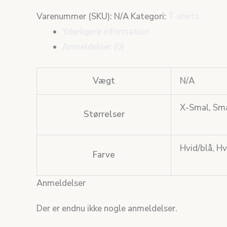
Varenummer (SKU):
N/A
Kategori:
T-shirts
Yderligere information
Anmeldelser (0)
Vægt
N/A
X-Smal, Sma
Størrelser
Hvid/blå, Hv
Farve
Anmeldelser
Der er endnu ikke nogle anmeldelser.