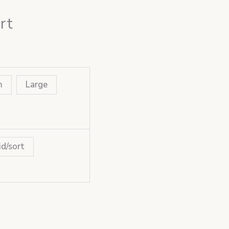
rt
m
Large
id/sort